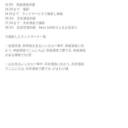
12:55　幸姫酒造到着
13:30まで　撮影 
14:10まで　ランドマーク※で撮影し移動 
16:30　天吹酒造到着 
17:30まで　天吹酒造で撮影 
18:30　佐賀空港到着、Miss SAKEさんをお見送り
※撮影したランドマーク一覧
・佐賀空港 -有明海を見るレンタカー車中 -幸姫酒造に向
かう -幸姫酒造でこんにちは -幸姫酒造で愛でる -幸姫酒造
がある鹿島で1か所
・山を見るレンタカー車中 -天吹酒造に向かう -天吹酒造
でこんにちは -天吹酒造で愛でる -ひまわり畑