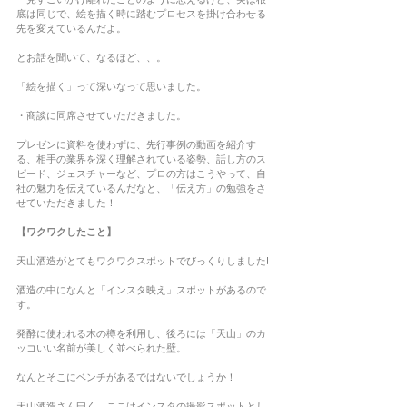
底は同じで、絵を描く時に踏むプロセスを掛け合わせる
先を変えているんだよ。
とお話を聞いて、なるほど、、。
「絵を描く」って深いなって思いました。
・商談に同席させていただきました。
プレゼンに資料を使わずに、先行事例の動画を紹介す
る、相手の業界を深く理解されている姿勢、話し方のス
ピード、ジェスチャーなど、プロの方はこうやって、自
社の魅力を伝えているんだなと、「伝え方」の勉強をさ
せていただきました！
【ワクワクしたこと】 
天山酒造がとてもワクワクスポットでびっくりしました!
酒造の中になんと「インスタ映え」スポットがあるので
す。
発酵に使われる木の樽を利用し、後ろには「天山」のカ
ッコいい名前が美しく並べられた壁。
なんとそこにベンチがあるではないでしょうか！
天山酒造さん曰く、ここはインスタの撮影スポットとし