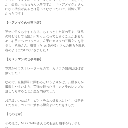
か「企画」ももちろん大事ですが、「ヘアメイク」さん
になる機会があるとは思ってなかったので、新鮮で面白
かったです！
【ヘアメイクの仕事内容】
逆光で目立ちやすくなる、ちょっとした髪の毛や、強風
の時どうしても髪がバサッとなってしまうことがあるた
め、右手にヘアワックス、左手にカメラの三脚立てを持
参し、八幡さん、磯部（Miss SAKE）さんの後ろを影武
者のようについていきました！
【カメラマンの仕事内容】
本業がイラストレーターなので、カメラの知識はほぼ皆
無でした！
なので、直接撮影に関わるというよりかは、八幡さんが
撮影しやすいよう、荷物を持ったり、カメラのレンズを
渡したりすることが主な内容でした！
お気遣いいただき、ピントを合わせる人という、仕事を
くださり、カメラに触れる機会よいただきました！
【そのほか】 
その他に、Miss Sakeさんとのお話し相手を行いまし
た！