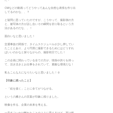
CMなどの動画ってどうやってあんな自然な表情を作り出
してるのかな、、？
と疑問に思っていたのですが、こうやって、撮影側の方
と、被写体の方が話し合いその瞬間を切り取るという方
法があるのだな、、！
面白いなと思いました！
交通事故の関係で、タイムスケジュールが少し押してい
たこととあり、より円滑に撮影できるためにはどうすれ
ばいいのかなと探りながらの、撮影初日でした！
この企画に関わっている全ての方が、情熱や誇りを持っ
て、活き活きとお仕事をされていて、素敵な環境だな！
私もこんな人になりたいなと思いました！☺
【印象に残ったこと】
・「絵を描く」ことに全てがつながる。
という八幡さんの言葉が印象に残りました。
映像を作る、企業の未来を考える。
一見すごいかけ離れたことのように思えるけど、実は根