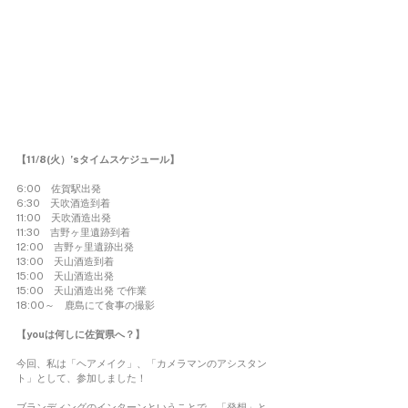
【11/8(火）’sタイムスケジュール】 
6:00　佐賀駅出発
6:30　天吹酒造到着
11:00　天吹酒造出発 
11:30　吉野ヶ里遺跡到着 
12:00　吉野ヶ里遺跡出発 
13:00　天山酒造到着
15:00　天山酒造出発 
15:00　天山酒造出発 で作業 
18:00～　鹿島にて食事の撮影
【youは何しに佐賀県へ？】 
今回、私は「ヘアメイク」、「カメラマンのアシスタン
ト」として、参加しました！
ブランディングのインターンということで、「発想」と