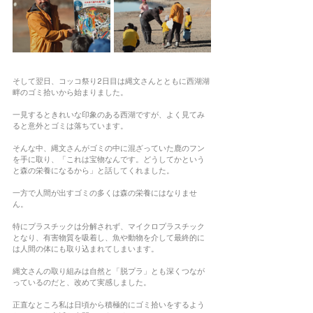
そして翌日、コッコ祭り2日目は縄文さんとともに西湖湖
畔のゴミ拾いから始まりました。
一見するときれいな印象のある西湖ですが、よく見てみ
ると意外とゴミは落ちています。
そんな中、縄文さんがゴミの中に混ざっていた鹿のフン
を手に取り、「これは宝物なんです。どうしてかという
と森の栄養になるから」と話してくれました。
一方で人間が出すゴミの多くは森の栄養にはなりませ
ん。
特にプラスチックは分解されず、マイクロプラスチック
となり、有害物質を吸着し、魚や動物を介して最終的に
は人間の体にも取り込まれてしまいます。
縄文さんの取り組みは自然と「脱プラ」とも深くつなが
っているのだと、改めて実感しました。
正直なところ私は日頃から積極的にゴミ拾いをするよう