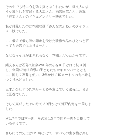
その中でも特に心を強く揺さぶられたのが、縄文人のよ
うな暮らしを実践する大工さん、雨宮国広さん、通称
「縄文さん」のドキュメンタリー映画でした。
私が拝見したのは本編映画『みんなのふね』のダイジェ
スト版でした。
ここ最近で最も強い印象を受けた映像作品のひとつと言
っても過言ではありません。
なぜならそれがまぎれもなく「本物」だったからです。
縄文さんは石斧で樹齢250年の杉を18日かけて切り倒
し、全国47都道府県の子どもたちやキャンパーととも
に、同じく石斧を使い、3年かけて10メートルの丸木舟を
つくりあげました。
巨木が少しずつ丸木舟へと姿を変えていく過程は、まさ
に圧巻でした。
そして完成したその舟で139日かけて瀬戸内海を一周しま
した。
次は7年で日本一周、その次は5年で世界一周を目指して
いるそうです。
さらにその先には250年かけて、すべての生き物が楽し