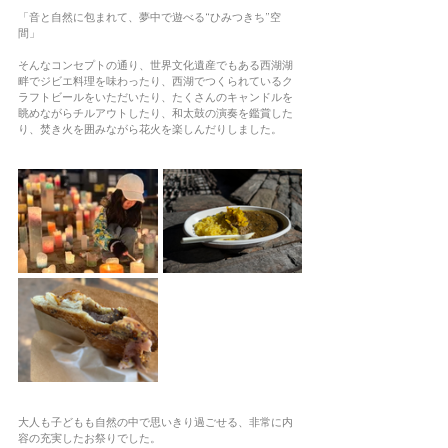
「音と自然に包まれて、夢中で遊べる“ひみつきち”空
間」
そんなコンセプトの通り、世界文化遺産でもある西湖湖
畔でジビエ料理を味わったり、西湖でつくられているク
ラフトビールをいただいたり、たくさんのキャンドルを
眺めながらチルアウトしたり、和太鼓の演奏を鑑賞した
り、焚き火を囲みながら花火を楽しんだりしました。
大人も子どもも自然の中で思いきり過ごせる、非常に内
容の充実したお祭りでした。