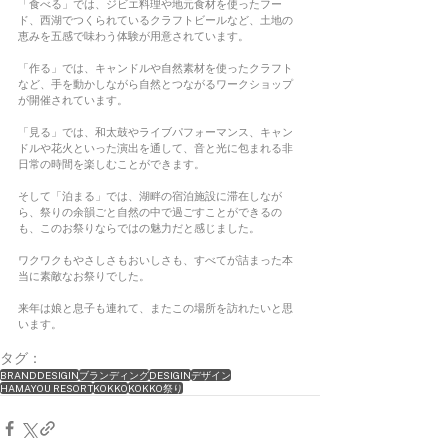
「食べる」では、ジビエ料理や地元食材を使ったフー
ド、西湖でつくられているクラフトビールなど、土地の
恵みを五感で味わう体験が用意されています。
「作る」では、キャンドルや自然素材を使ったクラフト
など、手を動かしながら自然とつながるワークショップ
が開催されています。
「見る」では、和太鼓やライブパフォーマンス、キャン
ドルや花火といった演出を通して、音と光に包まれる非
日常の時間を楽しむことができます。
そして「泊まる」では、湖畔の宿泊施設に滞在しなが
ら、祭りの余韻ごと自然の中で過ごすことができるの
も、このお祭りならではの魅力だと感じました。
ワクワクもやさしさもおいしさも、すべてが詰まった本
当に素敵なお祭りでした。
来年は娘と息子も連れて、またこの場所を訪れたいと思
います。
タグ：
BRANDDESIGIN
ブランディング
DESIGIN
デザイン
HAMAYOU RESORT
KOKKO
KOKKO祭り