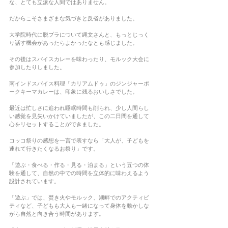
な、とても立派な人間ではありません。
だからこそさまざまな気づきと反省がありました。
大学院時代に脱プラについて縄文さんと、もっとじっく
り話す機会があったらよかったなとも感じました。
その後はスパイスカレーを味わったり、モルック大会に
参加したりしました。
南インドスパイス料理「カリアムドゥ」のジンジャーポ
ークキーマカレーは、印象に残るおいしさでした。
最近は忙しさに追われ睡眠時間も削られ、少し人間らし
い感覚を見失いかけていましたが、この二日間を通して
心をリセットすることができました。
コッコ祭りの感想を一言で表すなら「大人が、子どもを
連れて行きたくなるお祭り」です。
「遊ぶ・食べる・作る・見る・泊まる」という五つの体
験を通して、自然の中での時間を立体的に味わえるよう
設計されています。
「遊ぶ」では、焚き火やモルック、湖畔でのアクティビ
ティなど、子どもも大人も一緒になって身体を動かしな
がら自然と向き合う時間があります。