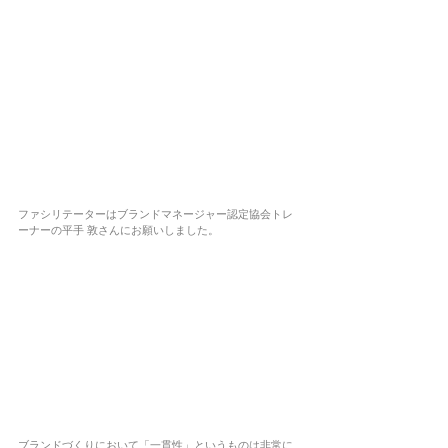
ファシリテーターはブランドマネージャー認定協会トレ
ーナーの平手 敦さんにお願いしました。
ブランドづくりにおいて「一貫性」というものは非常に