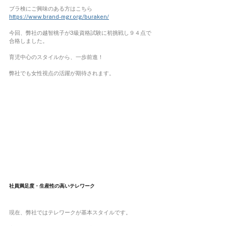
ブラ検にご興味のある方はこちら
https://www.brand-mgr.org/buraken/
今回、弊社の越智桃子が3級資格試験に初挑戦し９４点で
合格しました。
育児中心のスタイルから、一歩前進！
弊社でも女性視点の活躍が期待されます。
社員満足度・生産性の高いテレワーク
現在、弊社ではテレワークが基本スタイルです。