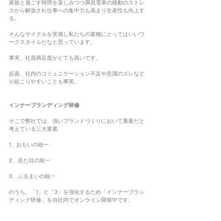
家族と過ごす時間を楽しみつつ満員電車の移動のストレ
スから解放され仕事への集中力も高まり生産性も向上す
る。
そんなサイクルを実感し私たちの業種にとってはいいワ
ークスタイルだなと思っています。
事実、社員満足度がとても高いです。
反面、社内のコミュニケーション不足や意識のズレなど
が起こりやすいことも事実。
インナーブランディング研修
そこで弊社では、強いブランドづくりにおいて重要だと
考えている三大要素
1、おもいの統一
2、見た目の統一
3、ふるまいの統一
のうち、「1」と「3」を強化するため「インナーブラン
ディング研修」を自社内でオンライン開催中です。