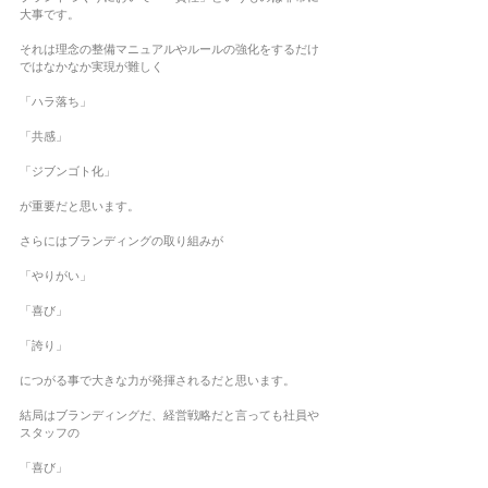
大事です。
それは理念の整備マニュアルやルールの強化をするだけ
ではなかなか実現が難しく
「ハラ落ち」
「共感」
「ジブンゴト化」
が重要だと思います。
さらにはブランディングの取り組みが
「やりがい」
「喜び」
「誇り」
につがる事で大きな力が発揮されるだと思います。
結局はブランディングだ、経営戦略だと言っても社員や
スタッフの
「喜び」