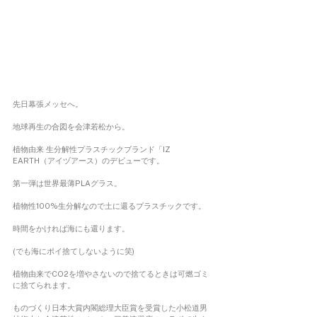
先日幕張メッセへ。　
地球再生の合図を会津若松から。
植物由来 生分解性プラスチックブランド「IZ 
EARTH（アイヅアース）のデビューです。
第一弾は世界最薄PLAグラス。
植物性100%生分解なので土に還るプラスチックです。
時間をかければ海にも還ります。
(でも海にポイ捨てしないように笑)
植物由来でCO2を増やさないので捨てるときは可燃ゴミ
に捨てられます。
ものづくり日本大賞内閣総理大臣賞を受賞した小松道男