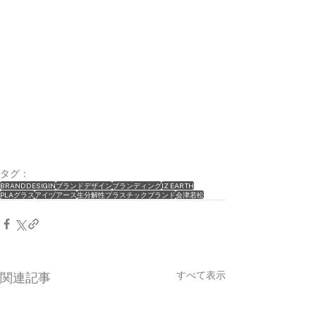
タグ：
BRANDDESIGIN
ブランドデザイン
ブランディング
IZ EARTH
PLAグラス
アイヅアース
生分解性プラスチックブランド
会津若松
すべて表示
関連記事