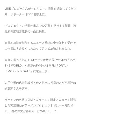
LINEブロガーさんが中心となり、情報を拡散してくださ
り、サポーターは500名以上に。
プロジェクトの活動が東北で10万部を発行する新聞、河
北新報広域交流版の一面に掲載。
東日本放送が制作するニュース番組に密着取材を受けそ
の内容は７分近くにわたってテレビ放映されました。
東京で最も人気のあるFMラジオ放送局J-WAVEの「JAM 
THE WORLD」や新潟のFMラジオ局FM PORTの
「MORNING GATE」に電話出演。
大手企業の代表取締役と仕入担当の役員の方が南三陸ね
ぎ農家さんを訪問。
ラーメンの名店４店舗とコラボして限定メニューを開発
した南三陸ねぎラーメンプロジェクトでは一ヶ月間で
1500杯の注文があり売上は150万以上に。