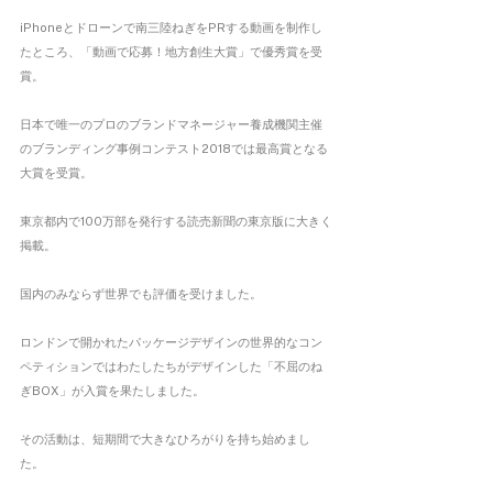
iPhoneとドローンで南三陸ねぎをPRする動画を制作し
たところ、「動画で応募！地方創生大賞」で優秀賞を受
賞。
日本で唯一のプロのブランドマネージャー養成機関主催
のブランディング事例コンテスト2018では最高賞となる
大賞を受賞。
東京都内で100万部を発行する読売新聞の東京版に大きく
掲載。
国内のみならず世界でも評価を受けました。
ロンドンで開かれたパッケージデザインの世界的なコン
ペティションではわたしたちがデザインした「不屈のね
ぎBOX」が入賞を果たしました。
その活動は、短期間で大きなひろがりを持ち始めまし
た。