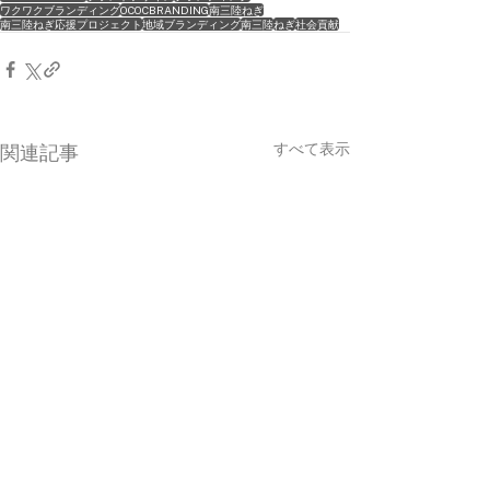
ワクワクブランディング
OCOCBRANDING
南三陸ねぎ
南三陸ねぎ応援プロジェクト
地域ブランディング
南三陸
ねぎ
社会貢献
すべて表示
関連記事