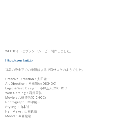
WEBサイトとブランドムービー制作しました。
https://zen-knit.jp
福島の浄土平での撮影はまるで海外ロケのようでした。
Creative Direction：安田健一
Art Direction：八幡清信(OICHOC)
Logo & Web Design：小林正人(OICHOC)
Web Cording：岩井昌弘
Movie：八幡清信(OICHOC)
Photograph：中津祐一
Styling：山本裕二
Hair Make：山根也依
Model：今西龍君