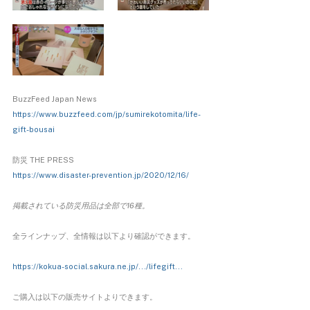
BuzzFeed Japan News
https://www.buzzfeed.com/jp/sumirekotomita/life-
gift-bousai
防災 THE PRESS
https://www.disaster-prevention.jp/2020/12/16/
掲載されている防災用品は全部で16種。
全ラインナップ、全情報は以下より確認ができます。
https://kokua-social.sakura.ne.jp/.../lifegift...
ご購入は以下の販売サイトよりできます。