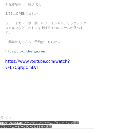
和光市駅南口　徒歩6分。
3/23にOPENしました。
フェードカットや、筋トレフェイシャル、リラクシング
スカルプなど、オトコを上げる４つのコースが選べま
す。
ご興味のある方へご予約はこちらから
https://otoko-design.com
https://www.youtube.com/watch?
v=L7OqNpQmLVI
タグ：
BRANDDESIGIN
ブランディング
チームブランディング
動画
ブランドムービー
OTOKO DESIGN
床屋