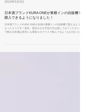
2024年5月4日
日本酒ブランドKURA ONEが東横インの自販機で
購入できるようになりました！
日本酒ブランドKURA ONEが全国の東横インの自販機で買えるように
なったそうです！是非、宿泊される予定の方は探してみてください。缶
で飲む日本酒は意外にも薄張りのグラスで飲んでるような口当たりの良
さ感じます。熱伝導率の高い缶だからこそ手や唇から感じる冷たさが新
鮮でひんやり美味しく