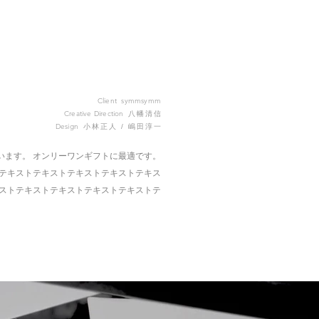
Client symmsymm
Creative Direction
八幡清
信
Design
小林正人 / 嶋田淳
一
ています。 オンリーワンギフトに最適です。
テキストテキストテキストテキストテキス
ストテキストテキストテキストテキストテ