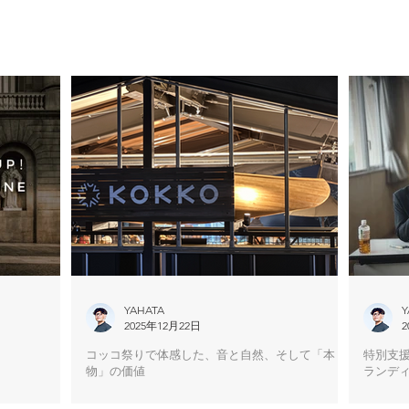
YAHATA
Y
2025年12月22日
2
コッコ祭りで体感した、音と自然、そして「本
特別支
物」の価値
ランデ