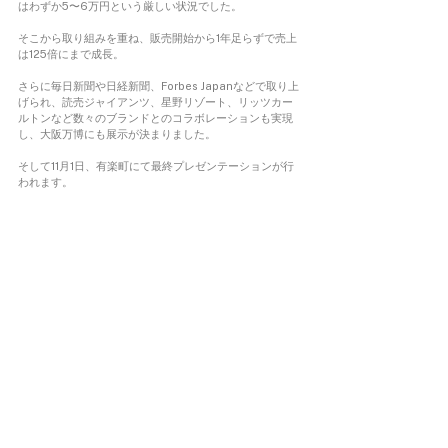
はわずか5〜6万円という厳しい状況でした。
そこから取り組みを重ね、販売開始から1年足らずで売上
は125倍にまで成長。
さらに毎日新聞や日経新聞、Forbes Japanなどで取り上
げられ、読売ジャイアンツ、星野リゾート、リッツカー
ルトンなど数々のブランドとのコラボレーションも実現
し、大阪万博にも展示が決まりました。
そして11月1日、有楽町にて最終プレゼンテーションが行
われます。