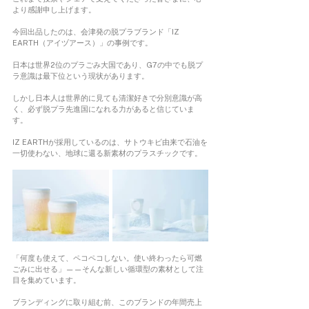
より感謝申し上げます。
今回出品したのは、会津発の脱プラブランド「IZ 
EARTH（アイヅアース）」の事例です。
日本は世界2位のプラごみ大国であり、G7の中でも脱プ
ラ意識は最下位という現状があります。
しかし日本人は世界的に見ても清潔好きで分別意識が高
く、必ず脱プラ先進国になれる力があると信じていま
す。
IZ EARTHが採用しているのは、サトウキビ由来で石油を
一切使わない、地球に還る新素材のプラスチックです。
「何度も使えて、ペコペコしない。使い終わったら可燃
ごみに出せる」——そんな新しい循環型の素材として注
目を集めています。
ブランディングに取り組む前、このブランドの年間売上