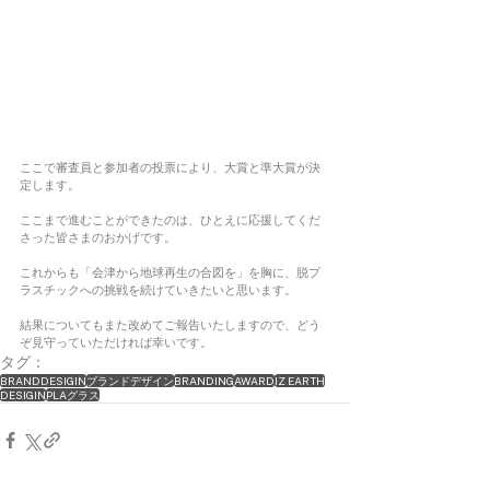
ここで審査員と参加者の投票により、大賞と準大賞が決
定します。
ここまで進むことができたのは、ひとえに応援してくだ
さった皆さまのおかげです。
これからも「会津から地球再生の合図を」を胸に、脱プ
ラスチックへの挑戦を続けていきたいと思います。
結果についてもまた改めてご報告いたしますので、どう
ぞ見守っていただければ幸いです。
タグ：
BRANDDESIGIN
ブランドデザイン
BRANDING
AWARD
IZ EARTH
DESIGIN
PLAグラス