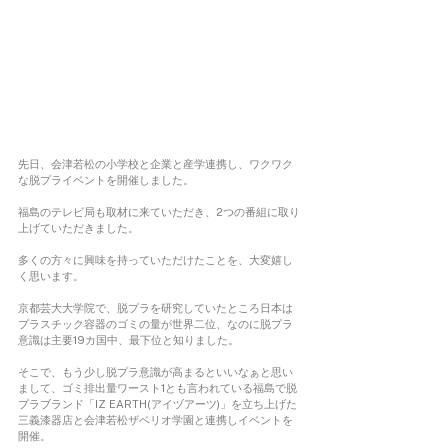
先日、会津若松の小学校と企業と産学連携し、ワクワク
な脱プライベントを開催しました。
福島のテレビ局も取材に来ていただき、2つの番組に取り
上げていただきました。
多くの方々に興味を持っていただけたことを、大変嬉し
く思います。
京都芸大大学院で、脱プラを研究していたところ日本は
プラスチック容器のゴミの量が世界二位、なのに脱プラ
意識は主要19カ国中、最下位と知りました。
そこで、もう少し脱プラ意識が高まるといいなぁと思い
まして、ゴミ排出量ワースト1とも言われている福島で脱
プラブランド「IZ EARTH(アイヅアーツ)」を立ち上げた
三義漆器店と会津若松ザベリオ学園と連携しイベントを
開催。