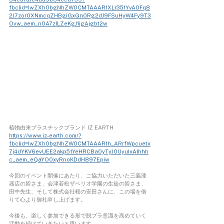
fbclid=IwZXh0bgNhZW0CMTAAAR1XLr351YvA0Fq8
2J7zor0XNmcqZHBgiGxGn0Rg2dJ9FSuHyW4Fy9T3
Ovw_aem_n0A7zILZeKgJ1igAjgbt2w
植物由来プラスチックブランド IZ EARTH
https://www.iz-earth.com/?
fbclid=IwZXh0bgNhZW0CMTAAAR1h_ARrfWpcuetx
7j4dYKV6evUEE2akp51YeHRCBa0yTyJ0UyuIxAlhhh
c_aem_eQaYO0xyRnoKDdH897Epiw
今回のイベント開催にあたり、ご協力いただいた三義漆
器店の皆さま、会津若松ザベリオ学園の生徒の皆さま、
田中先生、そして株式会社桜の安田さんに、この場を借
りて心より御礼申し上げます。
今後も、楽しく参加できる形で脱プラ意識を高めていく
活動を続けていきたいと思います。