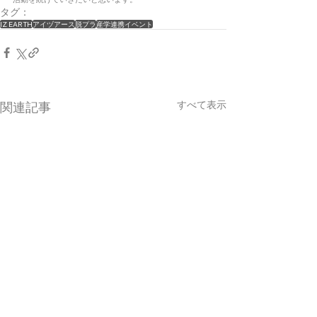
タグ：
IZ EARTH
アイヅアース
脱プラ
産学連携イベント
すべて表示
関連記事