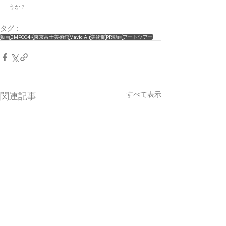
うか？
タグ：
動画
BMPCC4K
東京富士美術館
Mavic Air
美術館
PR動画
アートツアー
すべて表示
関連記事