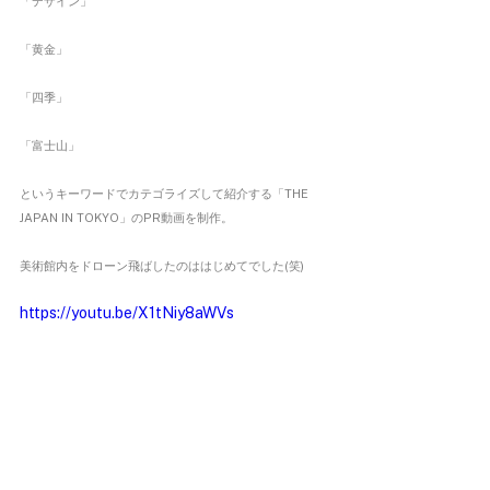
「デザイン」
「黄金」
「四季」
「富士山」
というキーワードでカテゴライズして紹介する「THE 
JAPAN IN TOKYO」のPR動画を制作。
美術館内をドローン飛ばしたのははじめてでした(笑)
https://youtu.be/X1tNiy8aWVs