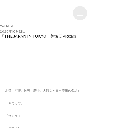
YAHATA
2020年10月21日
「THE JAPAN IN TOKYO」美術展PR動画
北斎、写楽、国芳、若冲、大観など日本美術の名品を
「キモカワ」
「サムライ」