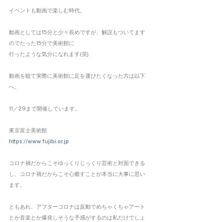
イベントも動画で楽しむ時代。
動画としては15分と少々長めですが、解説もついてます
のでたった15分で美術館に
行ったような気分になれます(笑)
動画を観て実際に美術館に足を運びたくなった方は以下
へ。
11／29まで開催しています。
東京富士美術館
https://www.fujibi.or.jp
コロナ禍だからこそゆっくりじっくり芸術と対面できる
し、コロナ禍だからこそ心癒すことが本当に大事に思い
ます。
ともあれ、アフターコロナは反動でめちゃくちゃアート
とか音楽とか爆発しそうな予感がするのは私だけでしょ