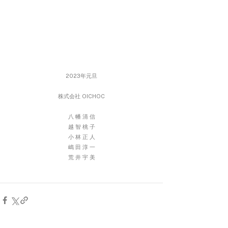
2023年元旦
株式会社 OICHOC
八 幡 清 信
越 智 桃 子
小 林 正 人
嶋 田 淳 一
荒 井 宇 美