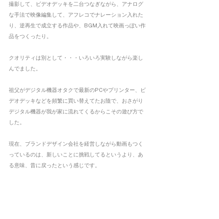
撮影して、ビデオデッキを二台つなぎながら、アナログ
な手法で映像編集して、アフレコでナレーション入れた
り、逆再生で成立する作品や、BGM入れて映画っぽい作
品をつくったり。
クオリティは別として・・・いろいろ実験しながら楽し
んでました。
祖父がデジタル機器オタクで最新のPCやプリンター、ビ
デオデッキなどを頻繁に買い替えてたお陰で、おさがり
デジタル機器が我が家に流れてくるからこその遊び方で
した。
現在、ブランドデザイン会社を経営しながら動画もつく
っているのは、新しいことに挑戦してるというより、あ
る意味、昔に戻ったという感じです。