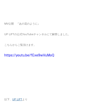
MV公開　『あの花のように』
UP LIFTの公式YouTubeチャンネルにて解禁しました。
こちらからご覧頂けます。
https://youtu.be/fExe9wVuMoQ
以下、
UP LIFT
より