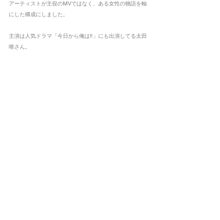
アーティストが主役のMVではなく、ある女性の物語を軸
にした構成にしました。
主演は人気ドラマ「今日から俺は‼︎」にも出演してる太田
唯さん。