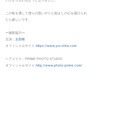
いがより伝わるようになりました。
この歌を通して僕らの思いやりと励ましの心を届けられ
たら嬉しいです。
ー撮影協力ー
主演：
太田唯
オフィシャルサイト 
https://www.yui-ohta.com
ヘアメイク：PRIME PHOTO STUDIO
オフィシャルサイト 
http://www.photo-prime.com/
スタイリスト：Peace & Joy  Taemi(
叶 妙美
)　Life 
style designer
公式インスタグラム 
https://instagram.com/peace8joy?
igshid=1jnj2j00v0naa
映像制作：
OICHOC Inc.
撮影場所：山中湖花の都公園 - 富士山・山中湖観光スポッ