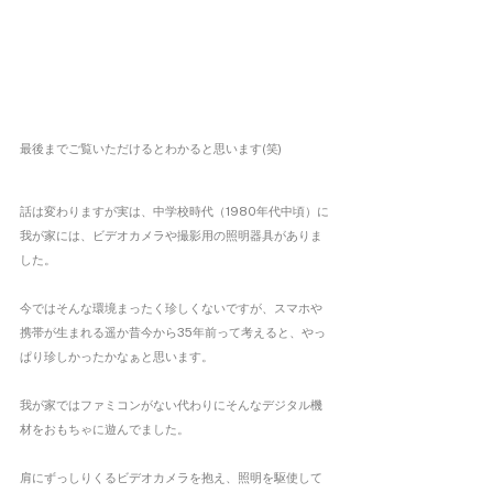
最後までご覧いただけるとわかると思います(笑)
話は変わりますが実は、中学校時代（1980年代中頃）に
我が家には、ビデオカメラや撮影用の照明器具がありま
した。
今ではそんな環境まったく珍しくないですが、スマホや
携帯が生まれる遥か昔今から35年前って考えると、やっ
ぱり珍しかったかなぁと思います。
我が家ではファミコンがない代わりにそんなデジタル機
材をおもちゃに遊んでました。
肩にずっしりくるビデオカメラを抱え、照明を駆使して