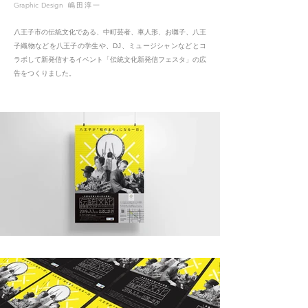
Graphic Design
嶋田淳
一
八王子市の伝統文化である、中町芸者、車人形、お囃子、八王
子織物などを八王子の学生や、DJ、ミュージシャンなどとコ
ラボして新発信するイベント「伝統文化新発信フェスタ」の広
告をつくりました。