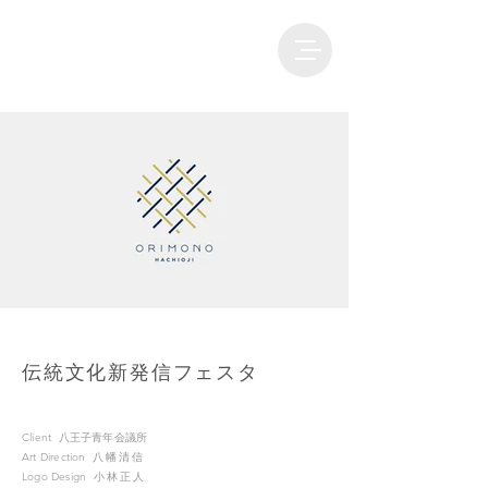
伝統文化新発信フェスタ
Client
八王子青年会議所
Art Direction
八幡清
信
Logo Design
小林正人