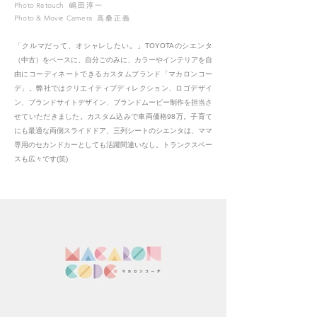
Photo Retouch
嶋田淳
一
Photo & Movie Camera
高桑正
義
「クルマだって、オシャレしたい。」TOYOTAのシエンタ
（中古）をベースに、自分ごのみに、カラーやインテリアを自
由にコーディネートできるカスタムブランド「マカロンコー
デ」。弊社ではクリエイティブディレクション、ロゴデザイ
ン、ブランドサイトデザイン、ブランドムービー制作を担当さ
せていただきました。カスタム込みで車両価格98万。子育て
にも最適な両側スライドドア、三列シートのシエンタは、ママ
専用のセカンドカーとしても活躍間違いなし。トランクスペー
スも広々です(笑)