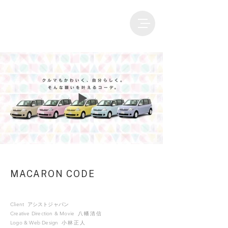
​MACARON CODE
Client
アシストジャパン
Creative Direction & Movie
八幡清
信
Logo & Web Design
小林正
人